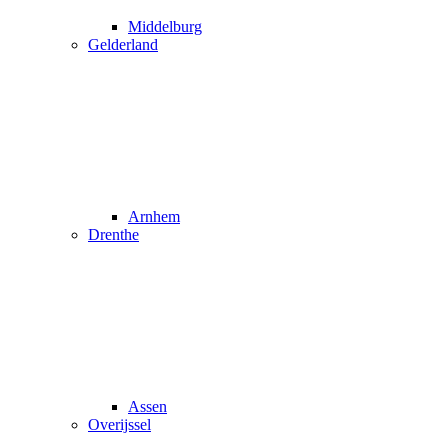
Middelburg
Gelderland
Arnhem
Drenthe
Assen
Overijssel