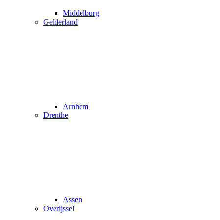
Middelburg
Gelderland
Arnhem
Drenthe
Assen
Overijssel