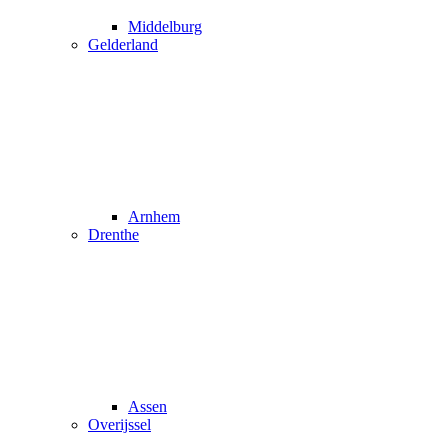
Middelburg
Gelderland
Arnhem
Drenthe
Assen
Overijssel