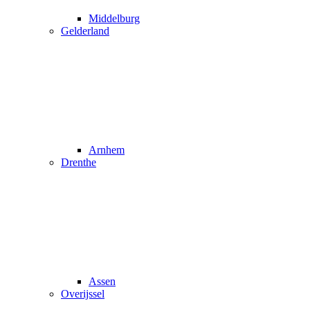
Middelburg
Gelderland
Arnhem
Drenthe
Assen
Overijssel