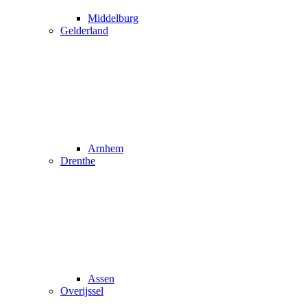
Middelburg
Gelderland
Arnhem
Drenthe
Assen
Overijssel